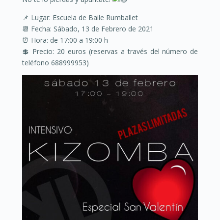
📌 Lugar: Escuela de Baile Rumballet
📆 Fecha: Sábado, 13 de Febrero de 2021
⏰ Hora: de 17:00 a 19:00 h
💲 Precio: 20 euros (reservas a través del número de
teléfono 688999953)