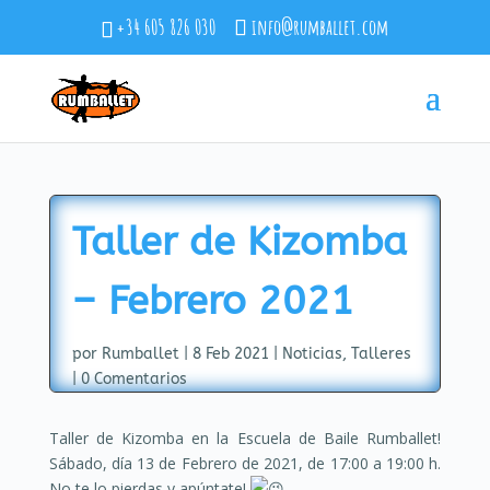
+34 605 826 030
info@rumballet.com
Taller de Kizomba
– Febrero 2021
por
Rumballet
|
8 Feb 2021
|
Noticias
,
Talleres
|
0 Comentarios
Taller de Kizomba en la Escuela de Baile Rumballet!
Sábado, día 13 de Febrero de 2021, de 17:00 a 19:00 h.
No te lo pierdas y apúntate!