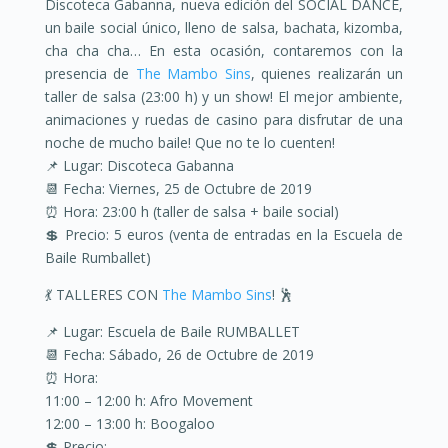
Discoteca Gabanna, nueva edición del SOCIAL DANCE,
un baile social único, lleno de salsa, bachata, kizomba,
cha cha cha… En esta ocasión, contaremos con la
presencia de
The Mambo Sins
, quienes realizarán un
taller de salsa (23:00 h) y un show! El mejor ambiente,
animaciones y ruedas de casino para disfrutar de una
noche de mucho baile! Que no te lo cuenten!
📌
Lugar: Discoteca Gabanna
📆
Fecha: Viernes, 25 de Octubre de 2019
⏰
Hora: 23:00 h (taller de salsa + baile social)
💲
Precio: 5 euros (venta de entradas en la Escuela de
Baile Rumballet)
💃
TALLERES CON
The Mambo Sins
!
🕺
📌
Lugar: Escuela de Baile RUMBALLET
📆
Fecha: Sábado, 26 de Octubre de 2019
⏰
Hora:
11:00 – 12:00 h: Afro Movement
12:00 – 13:00 h: Boogaloo
💲
Precio: