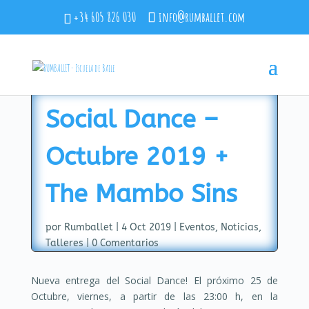
+34 605 826 030
info@rumballet.com
Social Dance –
Octubre 2019 +
The Mambo Sins
por
Rumballet
|
4 Oct 2019
|
Eventos
,
Noticias
,
Talleres
|
0 Comentarios
Nueva entrega del Social Dance! El próximo 25 de
Octubre, viernes, a partir de las 23:00 h, en l
a