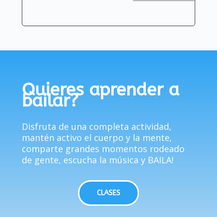
Quieres aprender a
bailar?
Disfruta de una completa actividad,
mantén activo el cuerpo y la mente,
comparte grandes momentos rodeado
de gente, escucha la música y BAILA!
CLASES