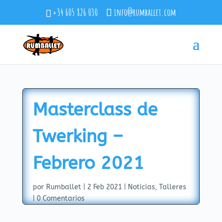
+34 605 826 030
info@rumballet.com
Masterclass de
Twerking –
Febrero 2021
por
Rumballet
|
2 Feb 2021
|
Noticias
,
Talleres
|
0 Comentarios