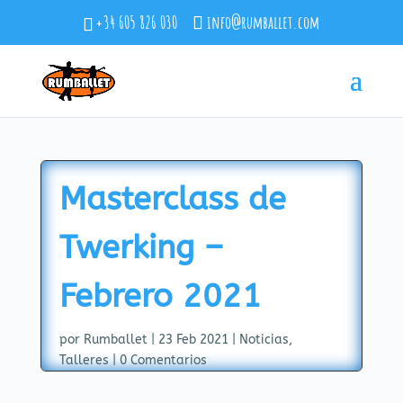
+34 605 826 030
info@rumballet.com
Masterclass de
Twerking –
Febrero 2021
por
Rumballet
|
23 Feb 2021
|
Noticias
,
Talleres
|
0 Comentarios