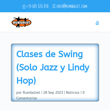
+34 605 826 030
info@rumballet.com
Clases de Swing
(Solo Jazz y Lindy
Hop)
por
Rumballet
|
28 Sep 2023
|
Noticias
|
0
Comentarios